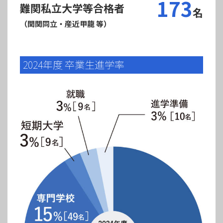
173
難関私立大学等合格者
名
（関関同立・産近甲龍 等）
2024年度 卒業生進学率