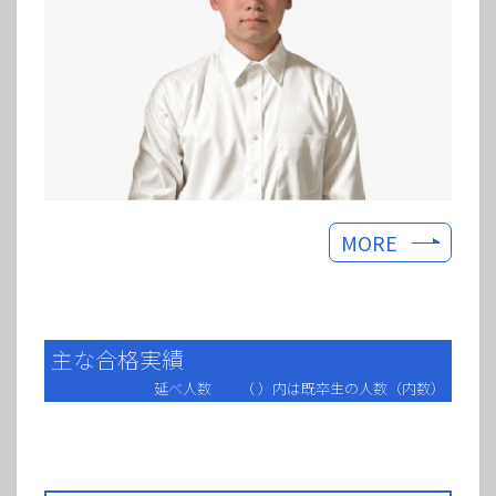
MORE
主な合格実績
延べ人数 （ ）内は既卒生の人数（内数）