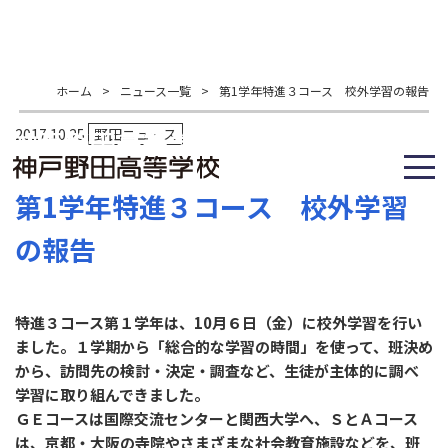
ホーム
>
ニュース一覧
>
第1学年特進３コース 校外学習の報告
2017.10.25
野田ニュース
第1学年特進３コース 校外学習
の報告
特進３コース第１学年は、10月６日（金）に校外学習を行い
ました。１学期から「総合的な学習の時間」を使って、班決め
から、訪問先の検討・決定・調査など、生徒が主体的に調べ
学習に取り組んできました。
ＧＥコースは国際交流センターと関西大学へ、ＳとＡコース
は、京都・大阪の寺院やさまざまな社会教育施設などを、班