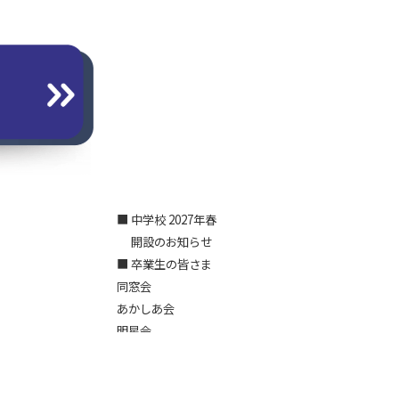
■ 中学校 2027年春
開設のお知らせ
■ 卒業生の皆さま
同窓会
あかしあ会
明星会
各種証明書発行（事務局）
■ 教職員採用
■ 個人情報保護方針