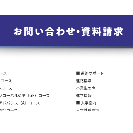
コース
■ 進路サポート
3コース
進路指導
Sコース
卒業生の声
グローバル英語（GE）コース
進学情報
アドバンス（A）コース
■ 入学案内
総合コース
入学試験要項
野・7つのユニット
入試情報Q＆A
スクールライフ
帰国生入学試験について
行事
■ 交通アクセス