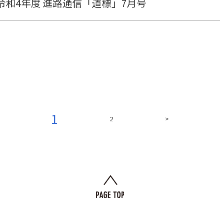
令和4年度 進路通信「道標」7月号
1
2
>