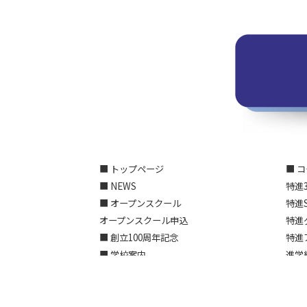
■ トップページ
■ 
■ NEWS
特進
■ オープンスクール
特進
オープンスクール申込
特進
■ 創立100周年記念
特進
■ 学校案内
進学
教育グランドデザイン
5分
理事長・校長ご挨拶
■ 
スクールポリシー
年間