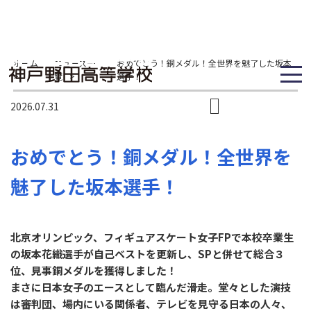
ホーム
ニュース一
おめでとう！銅メダル！全世界を魅了した坂本
>
覧
>
選手！
2026.07.31
おめでとう！銅メダル！全世界を
魅了した坂本選手！
北京オリンピック、フィギュアスケート女子FPで本校卒業生
の坂本花織選手が自己ベストを更新し、SPと併せて総合３
位、見事銅メダルを獲得しました！
まさに日本女子のエースとして臨んだ滑走。堂々とした演技
は審判団、場内にいる関係者、テレビを見守る日本の人々、