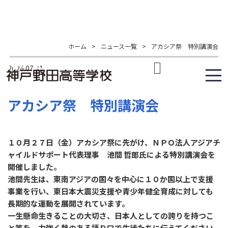
ホーム
>
ニュース一覧
>
アカシア祭 特別講演会
2026.07.31
アカシア祭 特別講演会
１０月２７日（金）アカシア祭に先がけ、ＮＰＯ法人アジアチ
ャイルドサポート代表理事 池間 哲郎氏による特別講演会を
開催しました。
池間先生は、東南アジアの国々を中心に１０か国以上で支援
事業を行い、東日本大震災支援や青少年健全育成に対しても
長期的な運動を展開されています。
一生懸命生きることの大切さ、日本人としての誇りを持つこ
と等を、力強く熱のある語り口で生徒たちに伝えてください