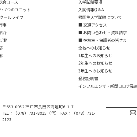
総合コース
入学試験要項
野・7つのユニット
入試情報Q＆A
スクールライフ
帰国生入学試験について
行事
■ 交通アクセス
紹介
■ お問い合わせ・資料請求
部活動
■ 在校生・保護者の皆さま
部
全校へのお知らせ
部
1年生へのお知らせ
2年生へのお知らせ
3年生へのお知らせ
登校証明書
インフルエンザ・新型コロナ罹
〒653-0052 神戸市長田区海運町6-1-7
TEL：（078）731-8015（代） FAX：（078）731-
2123