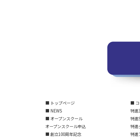
■ トップページ
■ 
■ NEWS
特進
■ オープンスクール
特進
オープンスクール申込
特進
■ 創立100周年記念
特進