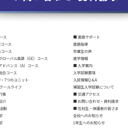
コース
■ 進路サポート
3コース
進路指導
Sコース
卒業生の声
グローバル英語（GE）コース
進学情報
アドバンス（A）コース
■ 入学案内
総合コース
入学試験要項
野・7つのユニット
入試情報Q＆A
スクールライフ
帰国生入学試験について
行事
■ 交通アクセス
紹介
■ お問い合わせ・資料請求
部活動
■ 在校生・保護者の皆さま
部
全校へのお知らせ
部
1年生へのお知らせ