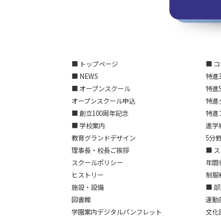
■ トップページ
■ 
■ NEWS
特進
■ オープンスクール
特進
オープンスクール申込
特進
■ 創立100周年記念
特進
■ 学校案内
進学
教育グランドデザイン
5分
理事長・校長ご挨拶
■ 
スクールポリシー
年間
ヒストリー
制服
施設・設備
■ 
図書館
運動
学園案内デジタルパンフレット
文化