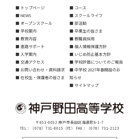
■ トップページ
■ コース
■ NEWS
■ スクールライフ
■ オープンスクール
■ 部活動
■ 学校案内
■ 卒業生の皆さま
■ 教育内容
■ 教職員採用
■ 進路サポート
■ 個人情報保護方針
■ 入学案内
■ いじめ防止基本方針
■ 交通アクセス
■ 学校評価についてのご報告
■ お問い合わせ・資料請求
■ 中学校 2027年春開設のお
■ 在校生・保護者の皆さま
知らせ
■ サイトマップ
〒653-0052 神戸市長田区海運町6-1-7
TEL：（078）731-8015（代） FAX：（078）731-2123