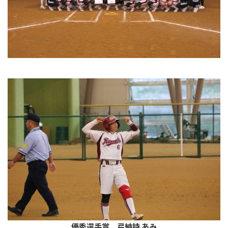
優秀選手賞 弓納持 あみ