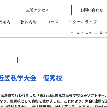
交通アクセス
お問い合わせ・
校案内
教育内容
コース
スクールライフ
ホーム
>
ニュース一覧
>
近畿私学大会 優秀校
賀県高島市で行われました「第29回近畿私立高等学校女子ソフトボ
なり、優秀校として表彰を受けました。これにより、大会6連覇を
での経験を生かし、新人戦優勝に向けて更なるレベルアップをは