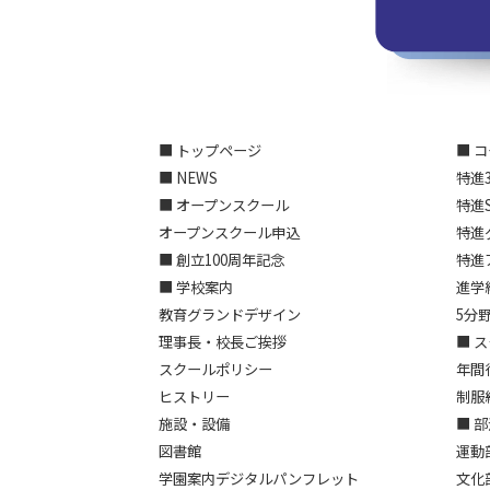
■ トップページ
■ 
■ NEWS
特進
■ オープンスクール
特進
オープンスクール申込
特進
■ 創立100周年記念
特進
■ 学校案内
進学
教育グランドデザイン
5分
理事長・校長ご挨拶
■ 
スクールポリシー
年間
ヒストリー
制服
施設・設備
■ 
図書館
運動
学園案内デジタルパンフレット
文化