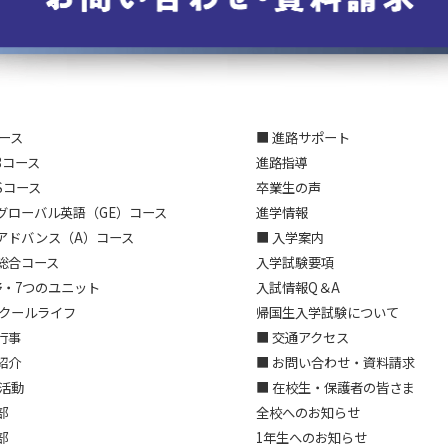
コース
■ 進路サポート
3コース
進路指導
Sコース
卒業生の声
グローバル英語（GE）コース
進学情報
アドバンス（A）コース
■ 入学案内
総合コース
入学試験要項
野・7つのユニット
入試情報Q＆A
スクールライフ
帰国生入学試験について
行事
■ 交通アクセス
紹介
■ お問い合わせ・資料請求
部活動
■ 在校生・保護者の皆さま
部
全校へのお知らせ
部
1年生へのお知らせ