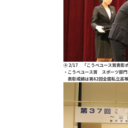
④ 2/17 「こうべユース賞表彰
・こうべユース賞 スポーツ部
表彰成績は第62回全国私立高等