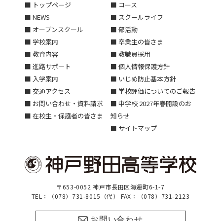
■ トップページ
■ コース
■ NEWS
■ スクールライフ
■ オープンスクール
■ 部活動
■ 学校案内
■ 卒業生の皆さま
■ 教育内容
■ 教職員採用
■ 進路サポート
■ 個人情報保護方針
■ 入学案内
■ いじめ防止基本方針
■ 交通アクセス
■ 学校評価についてのご報告
■ お問い合わせ・資料請求
■ 中学校 2027年春開設のお
■ 在校生・保護者の皆さま
知らせ
■ サイトマップ
〒653-0052 神戸市長田区海運町6-1-7
TEL：（078）731-8015（代） FAX：（078）731-2123
お問い合わせ