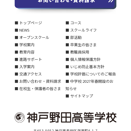
■ トップページ
■ コース
■ NEWS
■ スクールライフ
■ オープンスクール
■ 部活動
■ 学校案内
■ 卒業生の皆さま
■ 教育内容
■ 教職員採用
■ 進路サポート
■ 個人情報保護方針
■ 入学案内
■ いじめ防止基本方針
■ 交通アクセス
■ 学校評価についてのご報告
■ お問い合わせ・資料請求
■ 中学校 2027年春開設のお
■ 在校生・保護者の皆さま
知らせ
■ サイトマップ
〒653-0052 神戸市長田区海運町6-1-7