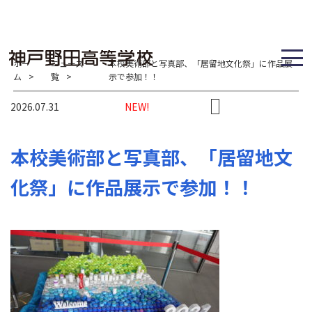
ホー
ニュース一
本校美術部と写真部、「居留地文化祭」に作品展
ム
>
覧
>
示で参加！！
2026.07.31
NEW!
本校美術部と写真部、「居留地文
化祭」に作品展示で参加！！