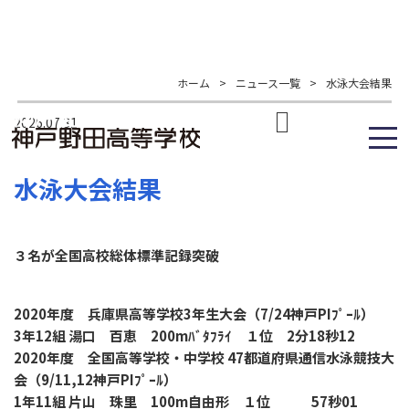
ホーム
>
ニュース一覧
>
水泳大会結果
2026.07.31
水泳大会結果
３名が全国高校総体標準記録突破
2020年度 兵庫県高等学校3年生大会（7/24神戸PIﾌﾟｰﾙ）
3年12組 湯口 百恵 200mﾊﾞﾀﾌﾗｲ １位 2分18秒12
2020年度 全国高等学校・中学校 47都道府県通信水泳競技大
会（9/11,12神戸PIﾌﾟｰﾙ）
1年11組 片山 珠里 100m自由形 １位 57秒01