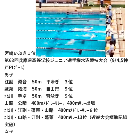
宮崎いぶき１位
第63回兵庫県高等学校ジュニア選手権水泳競技大会（9/4,5神
戸PIﾌﾟｰﾙ）
男子
江副 澪音 50m 平泳ぎ ３位
蓬莱 拓海 50m 自由形 ５位
北川 幸卓 50m 背泳ぎ ５位
山路 公晴 400mﾒﾄﾞﾚｰﾘﾚｰ，400mﾘﾚｰ出場
北川・江副・蓬莱・山路 400mﾒﾄﾞﾚｰﾘﾚｰ８位
北川・山路・江副・蓬莱 400mﾘﾚｰ13位（近畿大会標準記録
突破）
女子