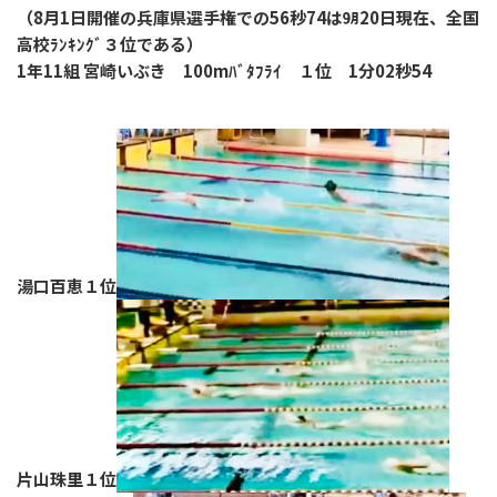
（8月1日開催の兵庫県選手権での56秒74は㋈20日現在、全国
高校ﾗﾝｷﾝｸﾞ３位である）
1年11組 宮崎いぶき 100mﾊﾞﾀﾌﾗｲ １位 1分02秒54
湯口百恵１位
片山珠里１位