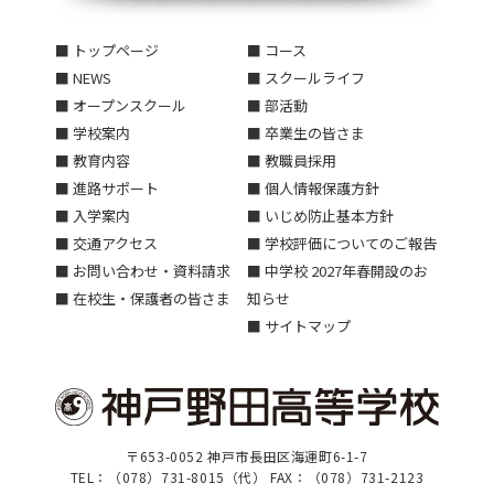
■ トップページ
■ コース
■ NEWS
■ スクールライフ
■ オープンスクール
■ 部活動
■ 学校案内
■ 卒業生の皆さま
■ 教育内容
■ 教職員採用
■ 進路サポート
■ 個人情報保護方針
■ 入学案内
■ いじめ防止基本方針
■ 交通アクセス
■ 学校評価についてのご報告
■ お問い合わせ・資料請求
■ 中学校 2027年春開設のお
■ 在校生・保護者の皆さま
知らせ
■ サイトマップ
〒653-0052 神戸市長田区海運町6-1-7
TEL：（078）731-8015（代） FAX：（078）731-2123