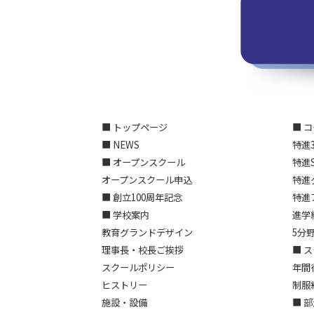
■ トップページ
■ 
■ NEWS
特進
■ オープンスクール
特進
オープンスクール申込
特進
■ 創立100周年記念
特進
■ 学校案内
進学
教育グランドデザイン
5分
理事長・校長ご挨拶
■ 
スクールポリシー
年間
ヒストリー
制服
施設・設備
■ 