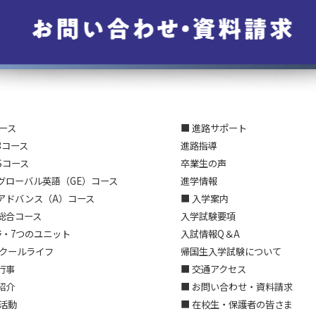
コース
■ 進路サポート
3コース
進路指導
Sコース
卒業生の声
グローバル英語（GE）コース
進学情報
アドバンス（A）コース
■ 入学案内
総合コース
入学試験要項
野・7つのユニット
入試情報Q＆A
スクールライフ
帰国生入学試験について
行事
■ 交通アクセス
紹介
■ お問い合わせ・資料請求
部活動
■ 在校生・保護者の皆さま