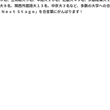
大９名、関西外国語大１３名、中京大３名など、多数の大学への
 Ｎｅｘｔ Ｓｔａｇｅ」を合言葉にがんばります！