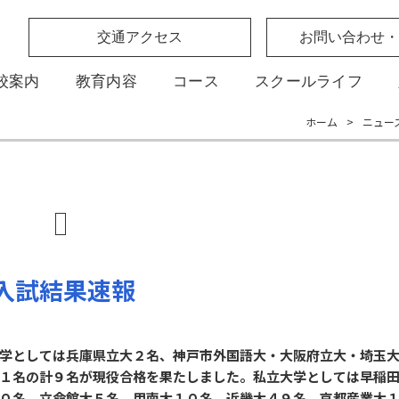
交通アクセス
お問い合わせ・
校案内
教育内容
コース
スクールライフ
ホーム
>
ニュー
入試結果速報
学としては兵庫県立大２名、神戸市外国語大・大阪府立大・埼玉
１名の計９名が現役合格を果たしました。私立大学としては早稲
０名、立命館大５名、甲南大１０名、近畿大４９名、京都産業大