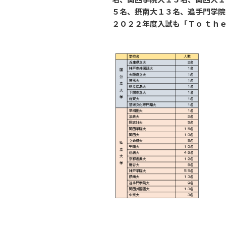
５名、摂南大１３名、追手門学院
２０２２年度入試も「Ｔｏ ｔｈｅ