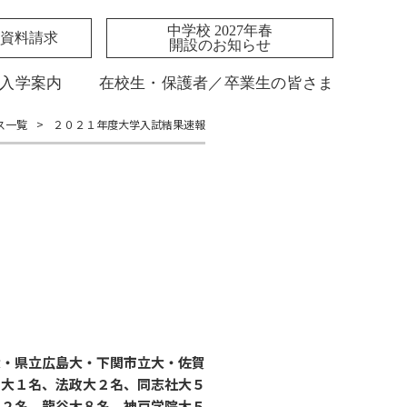
中学校 2027年春
資料請求
開設のお知らせ
入学案内
在校生・保護者／卒業生の皆さま
ス一覧
>
２０２１年度大学入試結果速報
大・県立広島大・下関市立大・佐賀
田大１名、法政大２名、同志社大５
１２名、龍谷大８名、神戸学院大５