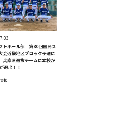
7.03
フトボール部 第80回国民ス
大会近畿地区ブロック予選に
 兵庫県選抜チームに本校か
名が選出！！
情報