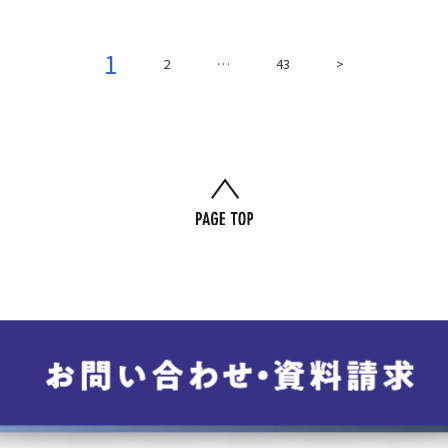
1
2
…
43
>