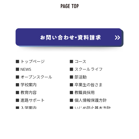
■ トップページ
■ コース
■ NEWS
■ スクールライフ
■ オープンスクール
■ 部活動
■ 学校案内
■ 卒業生の皆さま
■ 教育内容
■ 教職員採用
■ 進路サポート
■ 個人情報保護方針
■ 入学案内
■ いじめ防止基本方針
■ 交通アクセス
■ 学校評価についてのご報告
■ お問い合わせ・資料請求
■ 中学校 2027年春開設のお
■ 在校生・保護者の皆さま
知らせ
■ サイトマップ