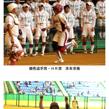
優秀選手賞・ＨＲ賞 末本歩美