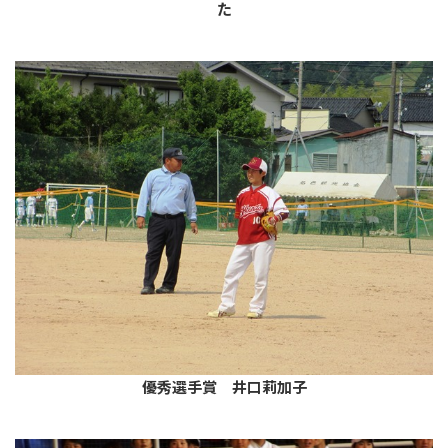
た
優秀選手賞 井口莉加子