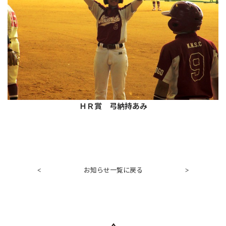
ＨＲ賞 弓納持あみ
お知らせ一覧に戻る
<
>