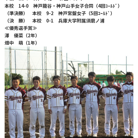
本校 14-0 神戸龍谷・神戸山手女子合同（4回ｺｰﾙﾄﾞ）
（準決勝） 本校 9-2 神戸常盤女子（5回ｺｰﾙﾄﾞ）
（決 勝） 本校 0-1 兵庫大学附属須磨ノ浦
≪優秀選手賞≫
澤 優菜（2年）
畑中 萌（1年）