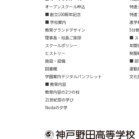
オープンスクール申込
特進
■ 創立100周年記念
特進
■ 学校案内
進学
教育グランドデザイン
5分
理事長・校長ご挨拶
■ 
スクールポリシー
年間
ヒストリー
制服
施設・設備
■ 
図書館
運動
学園案内デジタルパンフレット
文化
■ 教育内容
教育内容の2つの柱
21世紀型の学び
Nodaの夕学