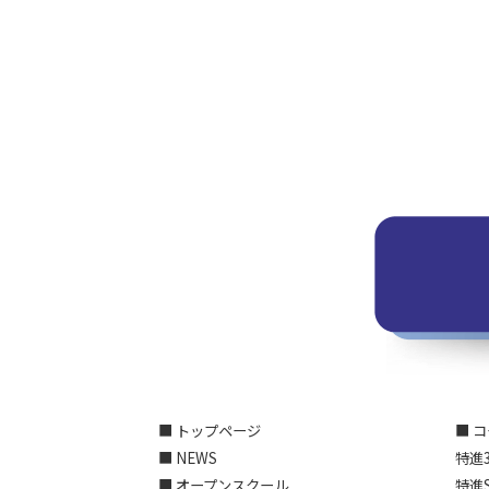
■ トップページ
■ 
■ NEWS
特進
■ オープンスクール
特進