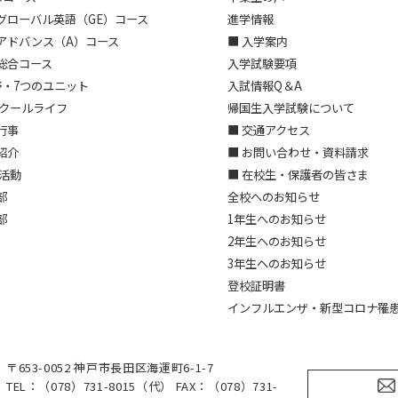
グローバル英語（GE）コース
進学情報
アドバンス（A）コース
■ 入学案内
総合コース
入学試験要項
野・7つのユニット
入試情報Q＆A
スクールライフ
帰国生入学試験について
行事
■ 交通アクセス
紹介
■ お問い合わせ・資料請求
部活動
■ 在校生・保護者の皆さま
部
全校へのお知らせ
部
1年生へのお知らせ
2年生へのお知らせ
3年生へのお知らせ
登校証明書
インフルエンザ・新型コロナ罹
〒653-0052 神戸市長田区海運町6-1-7
TEL：（078）731-8015（代） FAX：（078）731-