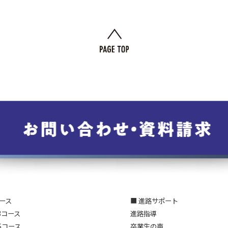
コース
■ 進路サポート
3コース
進路指導
Sコース
卒業生の声