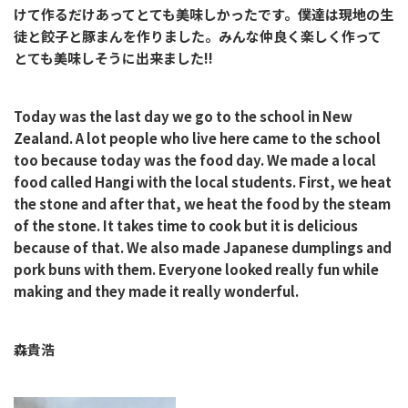
けて作るだけあってとても美味しかったです。僕達は現地の生
徒と餃子と豚まんを作りました。みんな仲良く楽しく作って
とても美味しそうに出来ました
!!
Today was the last day we go to the school in New
Zealand. A lot people who live here came to the school
too because today was the food day. We made a local
food called Hangi with the local students. First, we heat
the stone and after that, we heat the food by the steam
of the stone. It takes time to cook but it is delicious
because of that. We also made Japanese dumplings and
pork buns with them. Everyone looked really fun while
making and they made it really wonderful.
森貴浩