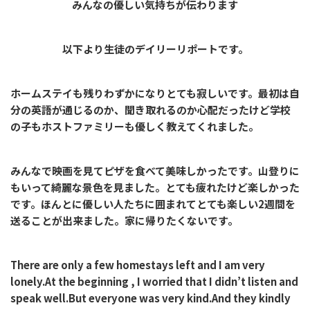
みんなの優しい気持ちが伝わります
以下より生徒のデイリーリポートです。
ホームステイも残りわずかになりとても寂しいです。最初は自
分の英語が通じるのか、聞き取れるのか心配だったけど学校
の子もホストファミリーも優しく教えてくれました。
みんなで映画を見てピザを食べて美味しかったです。山登りに
もいって綺麗な景色を見ました。とても疲れたけど楽しかった
です。ほんとに優しい人たちに囲まれてとても楽しい
2
週間を
送ることが出来ました。家に帰りたくないです。
There are only a few homestays left and I am very
lonely.At the beginning , I worried that I didn’t listen and
speak well.But everyone was very kind.And they kindly