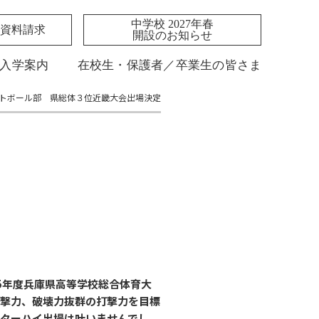
中学校 2027年春
資料請求
開設のお知らせ
入学案内
在校生・保護者／卒業生の皆さま
トボール部 県総体３位近畿大会出場決定
5年度兵庫県高等学校総合体育大
打撃力、破壊力抜群の打撃力を目標
ターハイ出場は叶いませんでし