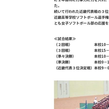
た。
続いて行われた近畿代表戦の３位
近畿高等学校ソフトボール選手権
とも女子ソフトボール部の応援を
≪試合結果≫
（２回戦） 本校10－0姫
（３回戦） 本校15－0
（準々決勝） 本校10－0
（準決勝） 本校0－1神戸
（近畿代表３位決定戦）本校9－