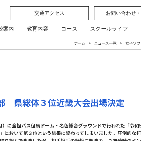
交通アクセス
お問い合わせ・
校案内
教育内容
コース
スクールライフ
ホーム
>
ニュース一覧
>
女子ソフ
部 県総体３位近畿大会出場決定
日（月）に全担バス但馬ドーム・名色総合グラウンドで行われた「令和
」において第３位という結果に終わってしまいました。圧倒的な
取り組んできましたが、相手投手の好投に阻まれ、２年連続のイン