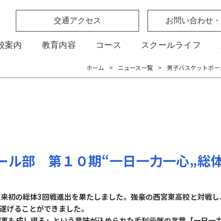
交通アクセス
お問い合わせ・
校案内
教育内容
コース
スクールライフ
ホーム
>
ニュース一覧
>
男子バスケットボー
ール部 第１０期“一日一力一心„総
、創部以来初の総体3回戦進出を果たしました。強豪の西宮東高校と対
遂げることができました。
何事も成し得る」という意味が込められた毛利元就の言葉【一日一