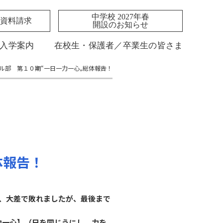
中学校 2027年春
資料請求
開設のお知らせ
入学案内
在校生・保護者／卒業生の皆さま
ル部 第１０期“一日一力一心„総体報告！
体報告！
戦し、大差で敗れましたが、最後まで
力一心】（日を同じうにし、力を