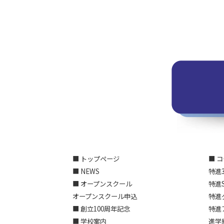
■ トップページ
■ 
■ NEWS
特進
■ オープンスクール
特進
オープンスクール申込
特進
■ 創立100周年記念
特進
■ 学校案内
進学