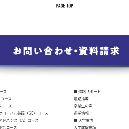
コース
■ 進路サポート
3コース
進路指導
Sコース
卒業生の声
グローバル英語（GE）コース
進学情報
アドバンス（A）コース
■ 入学案内
総合コース
入学試験要項