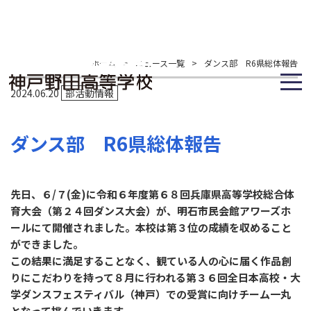
ホーム
>
ニュース一覧
>
ダンス部 R6県総体報告
2024.06.20
部活動情報
ダンス部 R6県総体報告
先日、６/７(金)に令和６年度第６８回兵庫県高等学校総合体
育大会（第２４回ダンス大会）が、明石市民会館アワーズホ
ールにて開催されました。本校は第３位の成績を収めること
ができました。
この結果に満足することなく、観ている人の心に届く作品創
りにこだわりを持って８月に行われる第３６回全日本高校・大
学ダンスフェスティバル（神戸）での受賞に向けチーム一丸
となって挑んでいきます。