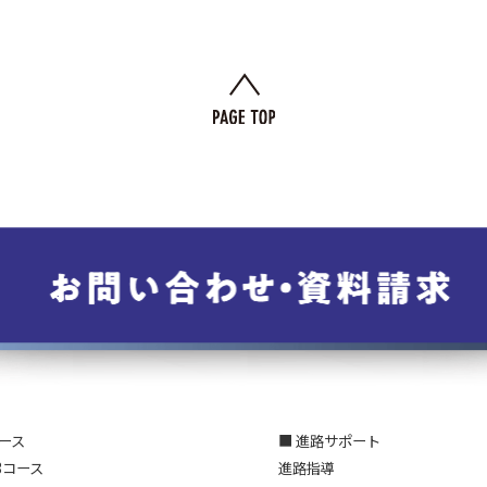
コース
■ 進路サポート
3コース
進路指導