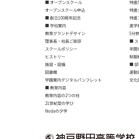
■ オープンスクール
特進
オープンスクール申込
特進
■ 創立100周年記念
特進
■ 学校案内
進学
教育グランドデザイン
5分
理事長・校長ご挨拶
■ 
スクールポリシー
年間
ヒストリー
制服
施設・設備
■ 
図書館
運動
学園案内デジタルパンフレット
文化
■ 教育内容
教育内容の2つの柱
21世紀型の学び
Nodaの夕学