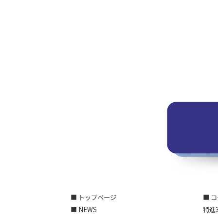
■ トップページ
■ 
■ NEWS
特進