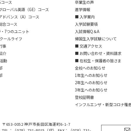
Sコース
卒業生の声
グローバル英語（GE）コース
進学情報
アドバンス（A）コース
■ 入学案内
総合コース
入学試験要項
野・7つのユニット
入試情報Q＆A
スクールライフ
帰国生入学試験について
行事
■ 交通アクセス
紹介
■ お問い合わせ・資料請求
部活動
■ 在校生・保護者の皆さま
部
全校へのお知らせ
部
1年生へのお知らせ
2年生へのお知らせ
3年生へのお知らせ
登校証明書
インフルエンザ・新型コロナ罹
〒653-0052 神戸市長田区海運町6-1-7
TEL：（078）731-8015（代） FAX：（078）731-