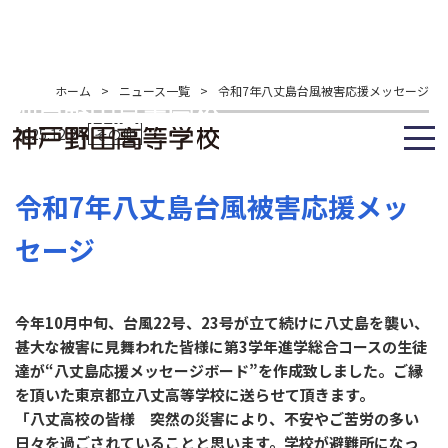
ホーム
>
ニュース一覧
>
令和7年八丈島台風被害応援メッセージ
2025.12.24
その他
令和7年八丈島台風被害応援メッ
セージ
今年10月中旬、台風22号、23号が立て続けに八丈島を襲い、
甚大な被害に見舞われた皆様に第3学年進学総合コースの生徒
達が“八丈島応援メッセージボード”を作成致しました。ご縁
を頂いた東京都立八丈高等学校に送らせて頂きます。
「八丈高校の皆様 突然の災害により、不安やご苦労の多い
日々を過ごされていることと思います。学校が避難所になっ