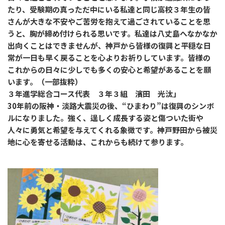
たり、受験期の真っただ中にいる私達と同じ高校３年生の皆
さんが大きな不安やご苦労を抱えて過ごされていることを思
うと、胸が締め付けられる思いです。私達は八丈島へなかなか
出向くことはできませんが、神戸から皆様の復興と平穏な日
常が一日も早く戻ることを心よりお祈りしています。皆様の
これからの日々に少しでも多くの安心と希望があることを願
います。（一部抜粋）
３年進学総合コース代表 ３年３組 濱田 光汰」
30年前の阪神・淡路大震災の後、“ひまわり”は復興のシンボ
ルになりました。強く、逞しく成長する姿と傷ついた街や
人々に勇気と希望を与えてくれる象徴です。神戸野田から被災
地に心を寄せる活動は、これからも続けて参ります。