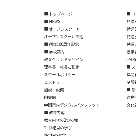
■ トップページ
■ 
■ NEWS
特進
■ オープンスクール
特進
オープンスクール申込
特進
■ 創立100周年記念
特進
■ 学校案内
進学
教育グランドデザイン
5分
理事長・校長ご挨拶
■ 
スクールポリシー
年間
ヒストリー
制服
施設・設備
■ 
図書館
運動
学園案内デジタルパンフレット
文化
■ 教育内容
教育内容の2つの柱
21世紀型の学び
Nodaの夕学