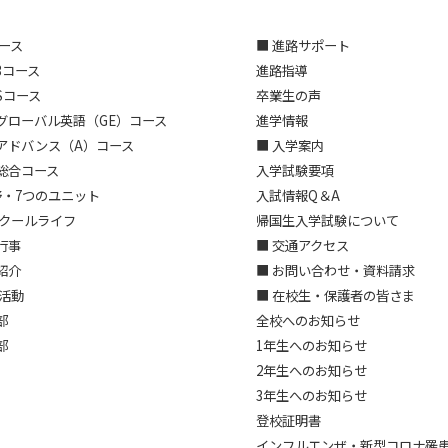
コース
■ 進路サポート
3コース
進路指導
Sコース
卒業生の声
グローバル英語（GE）コース
進学情報
アドバンス（A）コース
■ 入学案内
総合コース
入学試験要項
野・7つのユニット
入試情報Q＆A
スクールライフ
帰国生入学試験について
行事
■ 交通アクセス
紹介
■ お問い合わせ・資料請求
部活動
■ 在校生・保護者の皆さま
部
全校へのお知らせ
部
1年生へのお知らせ
2年生へのお知らせ
3年生へのお知らせ
登校証明書
インフルエンザ・新型コロナ罹