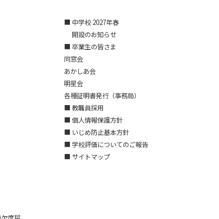
■ 中学校 2027年春
開設のお知らせ
■ 卒業生の皆さま
同窓会
あかしあ会
明星会
各種証明書発行（事務局）
■ 教職員採用
■ 個人情報保護方針
■ いじめ防止基本方針
■ 学校評価についてのご報告
■ サイトマップ
患欠席届