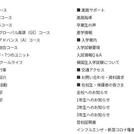
コース
■ 進路サポート
3コース
進路指導
Sコース
卒業生の声
グローバル英語（GE）コース
進学情報
アドバンス（A）コース
■ 入学案内
総合コース
入学試験要項
野・7つのユニット
入試情報Q＆A
スクールライフ
帰国生入学試験について
行事
■ 交通アクセス
紹介
■ お問い合わせ・資料請求
部活動
■ 在校生・保護者の皆さま
部
全校へのお知らせ
部
1年生へのお知らせ
2年生へのお知らせ
3年生へのお知らせ
登校証明書
インフルエンザ・新型コロナ罹