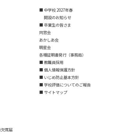
■ 中学校 2027年春
開設のお知らせ
■ 卒業生の皆さま
同窓会
あかしあ会
明星会
各種証明書発行（事務局）
■ 教職員採用
■ 個人情報保護方針
■ いじめ防止基本方針
■ 学校評価についてのご報告
■ サイトマップ
患欠席届