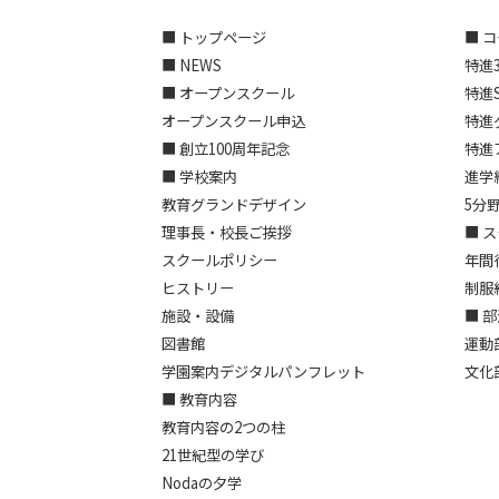
■ トップページ
■ 
■ NEWS
特進
■ オープンスクール
特進
オープンスクール申込
特進
■ 創立100周年記念
特進
■ 学校案内
進学
教育グランドデザイン
5分
理事長・校長ご挨拶
■ 
スクールポリシー
年間
ヒストリー
制服
施設・設備
■ 
図書館
運動
学園案内デジタルパンフレット
文化
■ 教育内容
教育内容の2つの柱
21世紀型の学び
Nodaの夕学