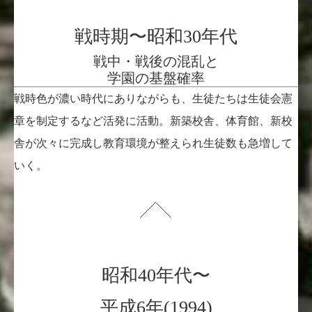
戦時期〜昭和30年代
戦中・戦後の混乱と
学園の基盤確率
戦時色が濃い時代にありながらも、生徒たちは生徒会憲
章を制定するなど活発に活動。新築校舎、体育館、新校
舎が次々に完成し教育環境が整えられ生徒数も急増して
いく。
昭和40年代〜
平成6年(1994)