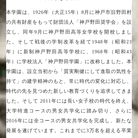
本学園は、1926年（大正15年）8月に神戸市旧野田村
の共有財産をもって財団法人「神戸野田奨学会」を設
立し、同年9月に神戸野田高等女学校を開校しまし
た。そして戦後の学制改革を経て1948年（昭和23
年）に新制神戸野田高等学校に、1968年（昭和43
年）に学校法人「神戸野田学園」に改称しました。本
学園は、設立当初から「質実剛健にして進取の気性を
持て」の建学精神のもと、常に時代の変化に対応し、
時代の先を見つめた新しい教育づくりを追求してきま
した。そして 2011年には長い女子校の時代を終え、
大学特進コースの男女共学化に踏み切り、さらに
2016年には全コースの男女共学化を完成し、新たな
発展を遂げています。これまでに3万名を超える卒業