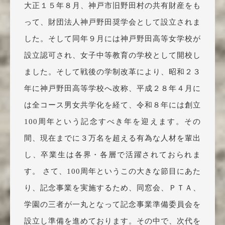
大正１５年８月、神戸市旧野田村の共有財産をも
って、財団法人神戸野田奨学会として設立されま
した。そして同年９月には神戸野田高等女学校が
設立認可され、女子中等教育の学校として開校し
ました。そして戦後の学制改革により、昭和２３
年に神戸野田高等学校へ改称、平成２８年４月に
は全コース男女共学化を経て、令和８年には創立
100周年という記念すべき年を迎えます。その
間、現在までに３万名を超える有為な人材を輩出
し、卒業生は各界・各層で活躍されておられま
す。 さて、100周年というこの大きな節目にあた
り、記念事業を実施するため、同窓会、ＰＴＡ、
学園の三者が一丸となって記念事業準備委員会を
設立し準備を進めております。その中で、次代を