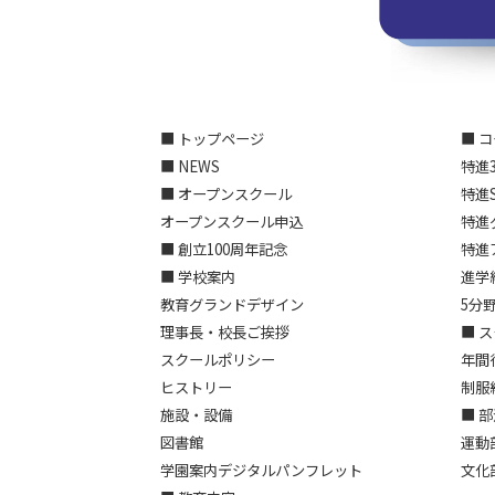
■ トップページ
■ 
■ NEWS
特進
■ オープンスクール
特進
オープンスクール申込
特進
■ 創立100周年記念
特進
■ 学校案内
進学
教育グランドデザイン
5分
理事長・校長ご挨拶
■ 
スクールポリシー
年間
ヒストリー
制服
施設・設備
■ 
図書館
運動
学園案内デジタルパンフレット
文化