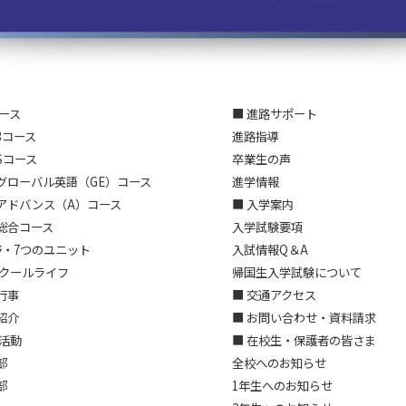
コース
■ 進路サポート
3コース
進路指導
Sコース
卒業生の声
グローバル英語（GE）コース
進学情報
アドバンス（A）コース
■ 入学案内
総合コース
入学試験要項
野・7つのユニット
入試情報Q＆A
スクールライフ
帰国生入学試験について
行事
■ 交通アクセス
紹介
■ お問い合わせ・資料請求
部活動
■ 在校生・保護者の皆さま
部
全校へのお知らせ
部
1年生へのお知らせ