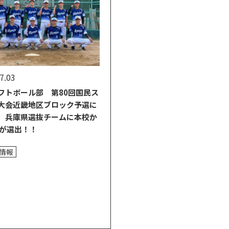
7.03
フトボール部 第80回国民ス
大会近畿地区ブロック予選に
 兵庫県選抜チームに本校か
名が選出！！
情報