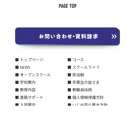
■ トップページ
■ コース
■ NEWS
■ スクールライフ
■ オープンスクール
■ 部活動
■ 学校案内
■ 卒業生の皆さま
■ 教育内容
■ 教職員採用
■ 進路サポート
■ 個人情報保護方針
■ 入学案内
■ いじめ防止基本方針
■ 交通アクセス
■ 学校評価についてのご報告
■ お問い合わせ・資料請求
■ 中学校 2027年春開設のお
■ 在校生・保護者の皆さま
知らせ
■ サイトマップ