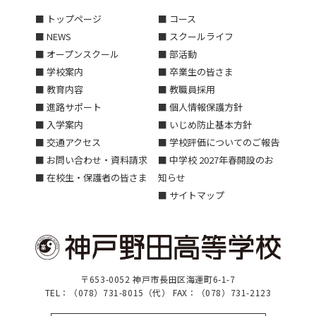
■ トップページ
■ コース
■ NEWS
■ スクールライフ
■ オープンスクール
■ 部活動
■ 学校案内
■ 卒業生の皆さま
■ 教育内容
■ 教職員採用
■ 進路サポート
■ 個人情報保護方針
■ 入学案内
■ いじめ防止基本方針
■ 交通アクセス
■ 学校評価についてのご報告
■ お問い合わせ・資料請求
■ 中学校 2027年春開設のお
■ 在校生・保護者の皆さま
知らせ
■ サイトマップ
〒653-0052 神戸市長田区海運町6-1-7
TEL：（078）731-8015（代） FAX：（078）731-2123