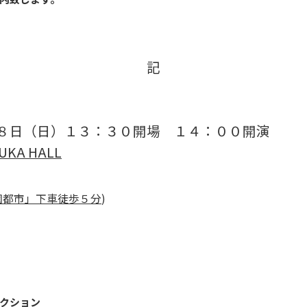
記
８日（日）１３：３０開場 １４：００開演
KA HALL
園都市」下車徒歩５分
)
クション