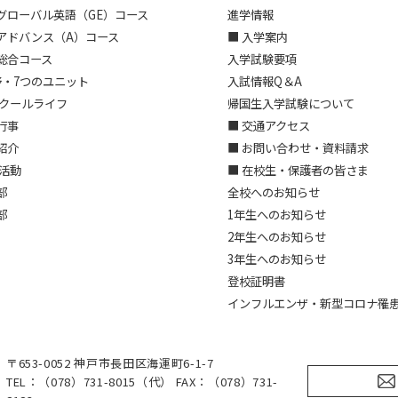
グローバル英語（GE）コース
進学情報
アドバンス（A）コース
■ 入学案内
総合コース
入学試験要項
野・7つのユニット
入試情報Q＆A
スクールライフ
帰国生入学試験について
行事
■ 交通アクセス
紹介
■ お問い合わせ・資料請求
部活動
■ 在校生・保護者の皆さま
部
全校へのお知らせ
部
1年生へのお知らせ
2年生へのお知らせ
3年生へのお知らせ
登校証明書
インフルエンザ・新型コロナ罹
〒653-0052 神戸市長田区海運町6-1-7
TEL：（078）731-8015（代） FAX：（078）731-