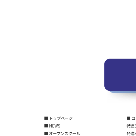
■ トップページ
■ 
■ NEWS
特進
■ オープンスクール
特進