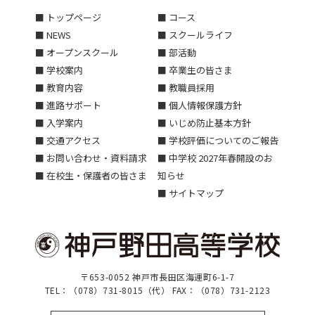
■ トップページ
■ コース
■ NEWS
■ スクールライフ
■ オープンスクール
■ 部活動
■ 学校案内
■ 卒業生の皆さま
■ 教育内容
■ 教職員採用
■ 進路サポート
■ 個人情報保護方針
■ 入学案内
■ いじめ防止基本方針
■ 交通アクセス
■ 学校評価についてのご報告
■ お問い合わせ・資料請求
■ 中学校 2027年春開設のお
■ 在校生・保護者の皆さま
知らせ
■ サイトマップ
〒653-0052 神戸市長田区海運町6-1-7
TEL：（078）731-8015（代） FAX：（078）731-2123