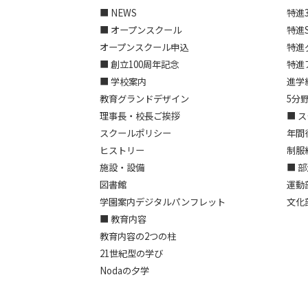
■ NEWS
特進
■ オープンスクール
特進
オープンスクール申込
特進
■ 創立100周年記念
特進
■ 学校案内
進学
教育グランドデザイン
5分
理事長・校長ご挨拶
■ 
スクールポリシー
年間
ヒストリー
制服
施設・設備
■ 
図書館
運動
学園案内デジタルパンフレット
文化
■ 教育内容
教育内容の2つの柱
21世紀型の学び
Nodaの夕学