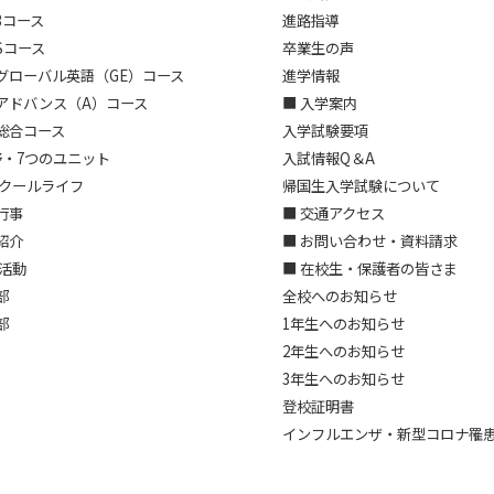
3コース
進路指導
Sコース
卒業生の声
グローバル英語（GE）コース
進学情報
アドバンス（A）コース
■ 入学案内
総合コース
入学試験要項
野・7つのユニット
入試情報Q＆A
スクールライフ
帰国生入学試験について
行事
■ 交通アクセス
紹介
■ お問い合わせ・資料請求
部活動
■ 在校生・保護者の皆さま
部
全校へのお知らせ
部
1年生へのお知らせ
2年生へのお知らせ
3年生へのお知らせ
登校証明書
インフルエンザ・新型コロナ罹