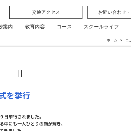
交通アクセス
お問い合わせ・
校案内
教育内容
コース
スクールライフ
ホーム
>
ニ
学式を挙行
９日挙行されました。
る中にも一人ひとりの顔が輝き、
てきました。