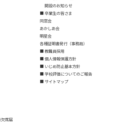
開設のお知らせ
■ 卒業生の皆さま
同窓会
あかしあ会
明星会
各種証明書発行（事務局）
■ 教職員採用
■ 個人情報保護方針
■ いじめ防止基本方針
■ 学校評価についてのご報告
■ サイトマップ
患欠席届