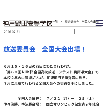
ホーム
>
ニュース一覧
>
放送委員会 全国大会出場！
2026.07.31
放送委員会 全国大会出場！
６月１５・１６日の両日にわたり行われた
「第６０回 NHK杯 全国高校放送コンテスト 兵庫県大会」で、
本校２年の山脇 楓さんが、朗読部門で優秀賞に輝き、
７月に東京で行われる全国大会への切符を手にしました。
全国大会日程： ７／２２（月）ー ２５（木）
準々決勝、準決勝会場： 国立オリンピック記念青少年総合